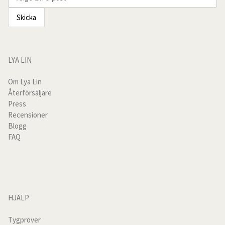
Grövre Linnegardiner
kan
väljas
väljas
på
Hissgardiner
på
produktsi
produktsidan
Gardintillbehör
LYA LIN
Alla produkter
Om Lya Lin
Återförsäljare
Press
kundservice
Recensioner
Blogg
Kundtjänst
FAQ
Recensioner
Om oss
HJÄLP
Om Lya Lin
Tygprover