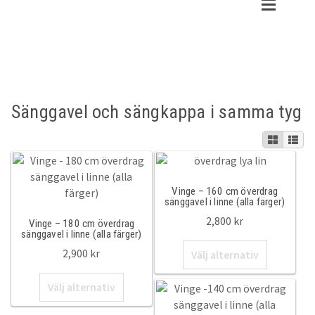
Hoppa
Hoppa
till
till
shop
Shop
navigering
innehåll
Gratis tygprover
Sovrum
Sänggavel och sängkappa i samma tyg
Recensioner
Påslakanset
Om oss
Underlakan
Kundtjänst
Påslakan
Vinge – 160 cm överdrag
sänggavel i linne (alla färger)
2,800
kr
Örngott
Vinge – 180 cm överdrag
Varukorg
sänggavel i linne (alla färger)
Den
2,900
kr
Välj alternativ
30x50cm
här
Den
produkte
Välj alternativ
45x45cm
här
har
produkten
flera