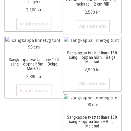
färger)
De
De
Måttbeställda överdrag
melerad – 2 cm fåll
2,100
kr
olika
olika
2,500
kr
alternativen
alternativ
Överkast
Den
Den
Välj alternativ
kan
kan
Välj alternativ
här
här
väljas
väljas
För de små
produkten
produkten
på
på
har
har
produktsidan
produktsi
flera
Kuddfodral
flera
Sängkappa tvättat linne 160
varianter.
varianter.
säng – öppna hörn – Beige
Sängkappa tvättat linne 120
De
Melerad
De
säng – öppna hörn – Beige
Outlet
olika
Melerad
2,990
kr
olika
alternativen
2,890
kr
alternativ
Vardagsrum
Den
kan
Välj alternativ
kan
Den
här
väljas
Välj alternativ
väljas
här
produkten
på
Kuddfodral
på
produkten
har
produktsidan
produktsi
har
flera
Plädar & filtar
flera
varianter.
Sängkappa tvättat linne 180
varianter.
De
säng – öppna hörn – Beige
Sofföverdrag linne
Melerad
De
olika