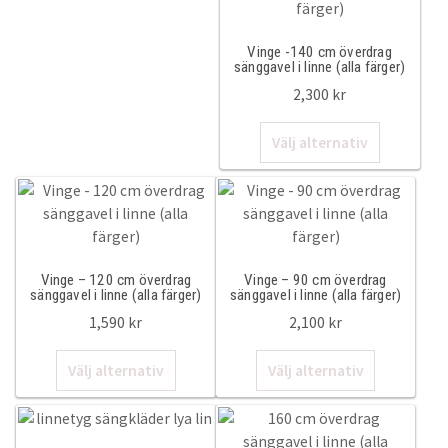
har
varianter.
50x60cm
flera
De
Vinge -140 cm överdrag
varianter.
olika
sänggavel i linne (alla färger)
50x70cm
De
alternativ
2,300
kr
olika
kan
50x90cm
Den
alternativen
väljas
Välj alternativ
här
kan
på
produkte
väljas
produktsi
60x90cm
har
på
flera
produktsidan
Sängkappor & Sänggavelöverdrag
varianter.
De
Vinge – 120 cm överdrag
Vinge – 90 cm överdrag
Sängkappor
olika
sänggavel i linne (alla färger)
sänggavel i linne (alla färger)
alternativ
1,590
kr
2,100
kr
210cm
kan
Den
Den
väljas
Välj alternativ
Välj alternativ
här
här
på
200cm
produkten
produkten
produktsi
har
har
180cm