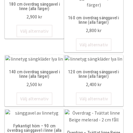
flera
flera
180 cm överdrag sänggavel i
varianter.
varianter.
linne (alla färger)
160cm
De
De
2,900
kr
160 cm överdrag sänggavel i
olika
olika
linne (alla färger)
Den
alternativen
alternativ
140cm
2,800
kr
Välj alternativ
här
kan
kan
produkten
Den
väljas
väljas
120cm
Välj alternativ
har
här
på
på
flera
produkten
produktsidan
produktsi
105cm
varianter.
har
De
flera
140 cm överdrag sänggavel i
120 cm överdrag sänggavel i
90cm
olika
varianter.
linne (alla färger)
linne (alla färger)
alternativen
De
2,500
kr
2,400
kr
kan
olika
Ställbar säng
Den
Den
väljas
alternativ
Välj alternativ
Välj alternativ
här
här
på
kan
Sänggavelöverdrag
produkten
produkten
produktsidan
väljas
har
har
på
Sänggavelöverdrag
flera
flera
produktsi
Fyrkantigt hörn – 90 cm
varianter.
varianter.
överdrag sänggavel i linne (alla
Överdrag – Tvättat linne Beige