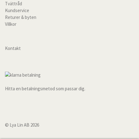
Tvättråd
Hållbarhet och kvalitet
Kundservice
Returer & byten
Inspiration
Villkor
Recensioner
Kontakt
Tygprov
Tvättråd
Presentkort
Hitta en betalningsmetod som passar dig.
gratis tygprover
© Lya Lin AB 2026