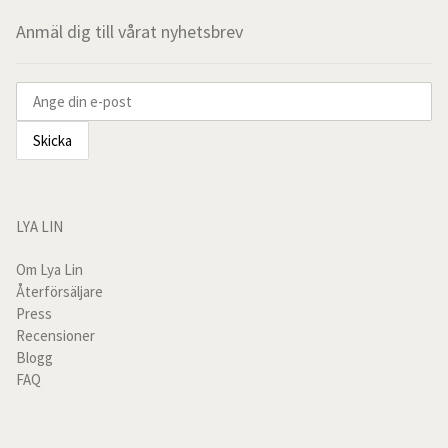
flera
produktsidan
produktsi
Måttbeställda överdrag
varianter.
Anmäl dig till vårat nyhetsbrev
De
Överkast
olika
alternativen
För de små
kan
väljas
på
Kuddfodral
produktsidan
Outlet
LYA LIN
Om Lya Lin
Vardagsrum
Återförsäljare
Press
Kuddfodral
Recensioner
Blogg
Plädar & filtar
FAQ
Sofföverdrag linne