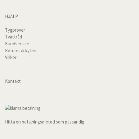
Bordslinne
HJÄLP
Linnedukar
Tygprover
Tvättråd
Linneservetter
Kundservice
Returer & byten
Villkor
Bordslöpare
Kaffefilter
Kontakt
Metervaror
Gardiner
Hitta en betalningsmetod som passar dig.
Tunna Linnegardiner