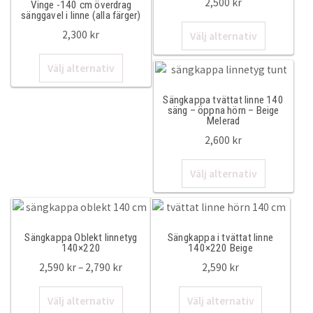
2,500
kr
Vinge -140 cm överdrag
sänggavel i linne (alla färger)
50x60cm
Den
2,300
kr
Välj alternativ
här
50x70cm
Den
produkte
Välj alternativ
här
har
50x90cm
produkten
flera
Sängkappa tvättat linne 140
har
varianter.
säng – öppna hörn – Beige
Melerad
flera
De
60x90cm
2,600
kr
varianter.
olika
De
alternativ
Sängkappor & Sänggavelöverdrag
Den
Välj alternativ
olika
kan
här
alternativen
väljas
produkte
Sängkappor
kan
på
har
väljas
produktsi
flera
210cm
Sängkappa Oblekt linnetyg
Sängkappa i tvättat linne
på
varianter.
140×220
140×220 Beige
produktsidan
De
Prisintervall:
2,590
kr
–
2,790
kr
2,590
kr
200cm
olika
2,590 kr
Den
Den
alternativ
till
Välj alternativ
Välj alternativ
180cm
här
här
kan