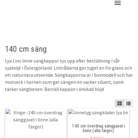
Hoppa
Hoppa
till
till
shop
Shop
navigering
innehåll
Gratis tygprover
Sovrum
140 cm säng
Recensioner
Påslakanset
Lya Lins linne sängkappor sys upp efter beställning i vår
Om oss
Underlakan
syateljé i Östergötland. Lintrådarna ger tyget en fin glans och
ett naturnära utseende. Sängkapporna är i boxmodell och har
Kundtjänst
Påslakan
motveck i hörnen som ger sängen en vacker siluett, samt
täcker sängbenen. Beställ kappan i önskad höjd.
Örngott
Varukorg
30x50cm
140 cm överdrag sänggavel i
45x45cm
linne (alla färger)