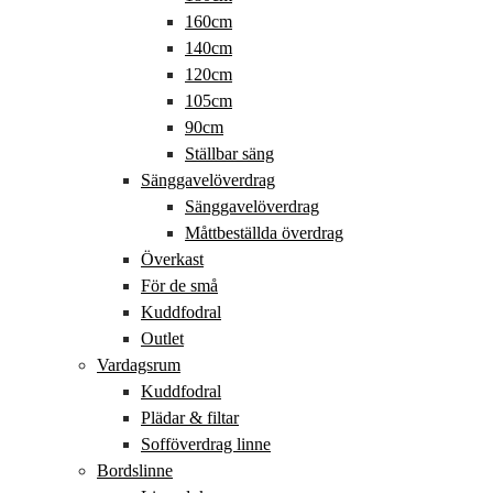
160cm
140cm
120cm
105cm
90cm
Ställbar säng
Sänggavelöverdrag
Sänggavelöverdrag
Måttbeställda överdrag
Överkast
För de små
Kuddfodral
Outlet
Vardagsrum
Kuddfodral
Plädar & filtar
Sofföverdrag linne
Bordslinne