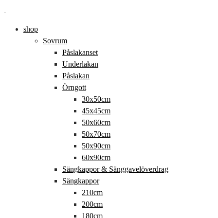
Hoppa
Hoppa
till
till
shop
navigering
innehåll
Sovrum
Påslakanset
Underlakan
Påslakan
Örngott
30x50cm
45x45cm
50x60cm
50x70cm
50x90cm
60x90cm
Sängkappor & Sänggavelöverdrag
Sängkappor
210cm
200cm
180cm