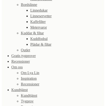
Bordslinne
Linnedukar
Linneservetter
Kaffefilter
Metervaror
Kuddar & filtar
Kuddfodral
Plädar & filtar
Outlet
Gratis tygprover
Recensioner
Om oss
Om Lya Lin
Inspiration
Recensioner
Kundtjänst
Kundtjänst
Tygprov