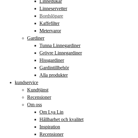
Linnedukar
Linneservetter
Bordslöpare
Kaffefilter
Metervaror
Gardiner
Tunna Linnegardiner
Grövre Linnegardiner
Hissgardiner
Gardintillbehör
Alla produkter
kundservice
Kundtjänst
Recensioner
Om oss
Om Lya Lin
Hållbarhet och kvalitet
Inspiration
Recensioner