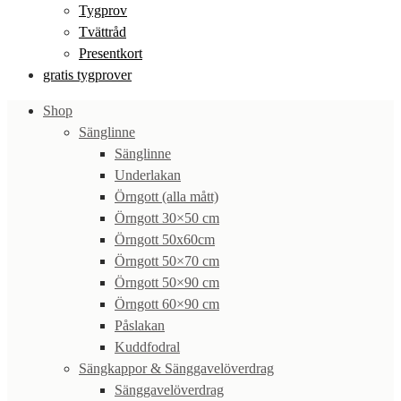
Tygprov
Tvättråd
Presentkort
gratis tygprover
Shop
Sänglinne
Sänglinne
Underlakan
Örngott (alla mått)
Örngott 30×50 cm
Örngott 50x60cm
Örngott 50×70 cm
Örngott 50×90 cm
Örngott 60×90 cm
Påslakan
Kuddfodral
Sängkappor & Sänggavelöverdrag
Sänggavelöverdrag