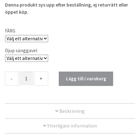
Denna produkt sys upp efter beställning, ej returrätt eller
öppet köp.
Sofföverdrag linne
Bordslinne
FÄRG
Linnedukar
Djup sänggavel
Linneservetter
Quantity
Bordslöpare
Lägg till i varukorg
Kaffefilter
Beskrivning
Metervaror
Ytterligare information
Gardiner