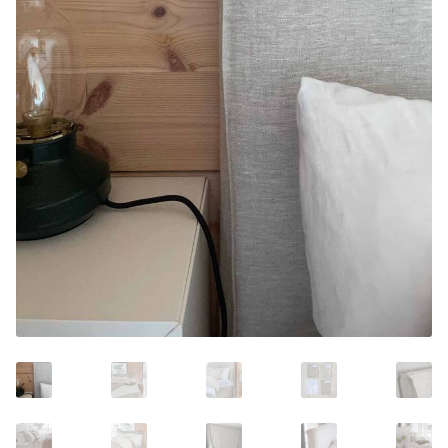
45x45cm
50x60cm
50x70cm
50x90cm
60x90cm
Sängkappor & Sänggavelöverdrag
Sängkappor
210cm