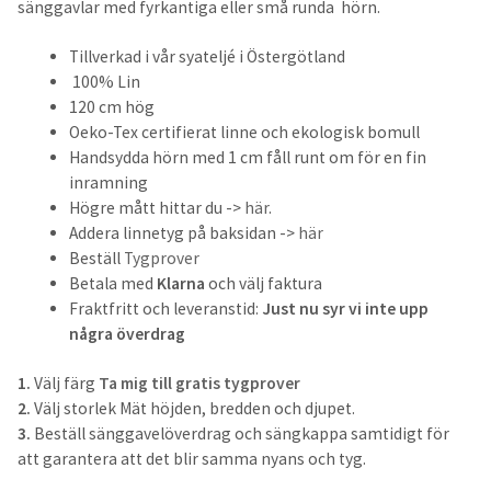
sänggavlar med fyrkantiga eller små runda hörn.
Sänggavelöverdrag
Tillverkad i vår syateljé i Östergötland
100% Lin
Måttbeställda överdrag
120 cm hög
Oeko-Tex certifierat linne och ekologisk bomull
Överkast
Handsydda hörn med 1 cm fåll runt om för en fin
inramning
För de små
Högre mått hittar du ->
här
.
Addera linnetyg på baksidan ->
här
Kuddfodral
Beställ
Tygprover
Betala med
Klarna
och välj faktura
Fraktfritt och leveranstid:
Just nu syr vi inte upp
Outlet
några överdrag
Vardagsrum
1.
Välj färg
Ta mig till gratis tygprover
2.
Välj storlek Mät höjden, bredden och djupet.
Kuddfodral
3.
Beställ sänggavelöverdrag och sängkappa samtidigt för
att garantera att det blir samma nyans och tyg.
Plädar & filtar