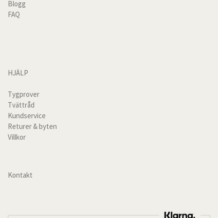
Blogg
FAQ
Om Lya Lin
Hållbarhet och kvalitet
Inspiration
HJÄLP
Recensioner
Tygprover
Tvättråd
Kundservice
Tygprov
Returer & byten
Villkor
Tvättråd
Presentkort
Kontakt
gratis tygprover