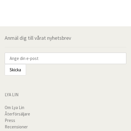
Tunna Linnegardiner
Grövre Linnegardiner
Hissgardiner
Anmäl dig till vårat nyhetsbrev
Gardintillbehör
Alla produkter
kundservice
Kundtjänst
LYA LIN
Om Lya Lin
Recensioner
Återförsäljare
Press
Om oss
Recensioner