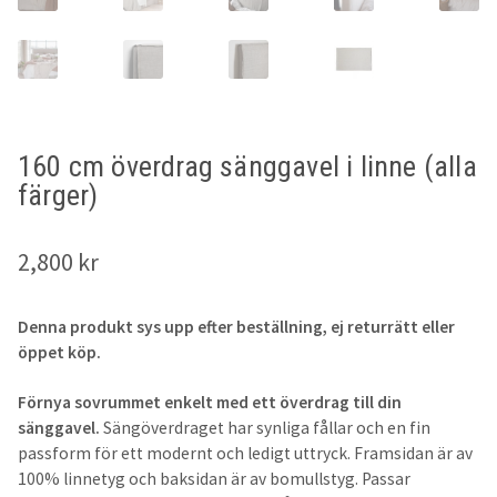
200cm
180cm
160cm
160 cm överdrag sänggavel i linne (alla
140cm
färger)
120cm
2,800
kr
105cm
Denna produkt sys upp efter beställning, ej returrätt eller
90cm
öppet köp.
Förnya sovrummet enkelt med ett överdrag till din
Ställbar säng
sänggavel.
Sängöverdraget har synliga fållar och en fin
passform för ett modernt och ledigt uttryck. Framsidan är av
Sänggavelöverdrag
100% linnetyg och baksidan är av bomullstyg. Passar