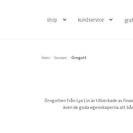
shop
kundservice
gra
Hoppa
Hoppa
till
till
navigering
innehåll
Hem
Sovrum
Örngott
Örngotten från Lya Lin är tillverkade av fin
även de goda egenskaperna att både