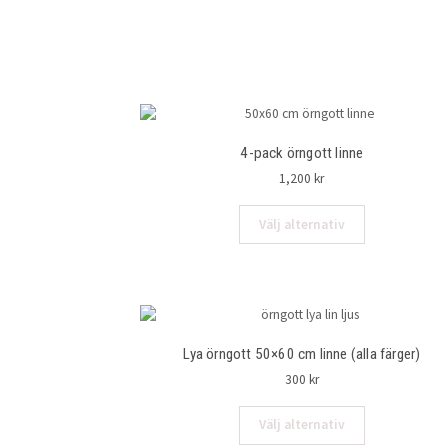
4-pack örngott linne
1,200
kr
Den
Välj alternativ
här
produkten
har
flera
varianter.
De
Lya örngott 50×60 cm linne (alla färger)
olika
alternativen
300
kr
kan
väljas
Den
Välj alternativ
på
här