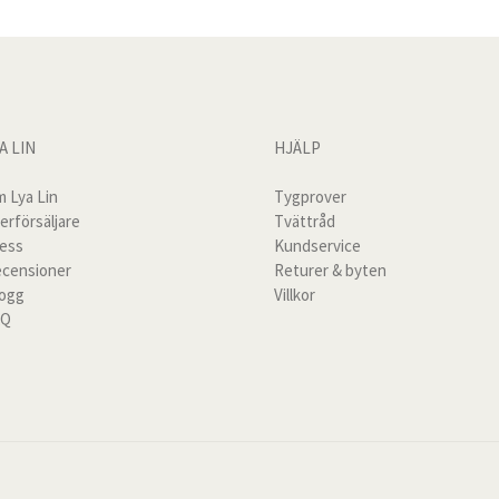
A LIN
HJÄLP
 Lya Lin
Tygprover
erförsäljare
Tvättråd
ess
Kundservice
censioner
Returer & byten
logg
Villkor
AQ