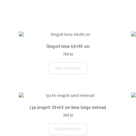
Örngott linne 60×90 cm
700
kr
Den
Välj alternativ
här
produkten
har
flera
varianter.
De
Lya örngott 50×60 cm linne beige melerad
olika
alternativen
300
kr
kan
väljas
Den
Välj alternativ
på
här