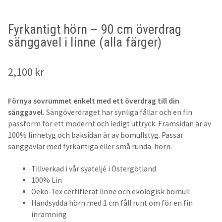
45x45cm
Fyrkantigt hörn – 90 cm överdrag
sänggavel i linne (alla färger)
50x60cm
50x70cm
2,100
kr
50x90cm
Förnya sovrummet enkelt med ett överdrag till din
sänggavel.
Sängöverdraget har synliga fållar och en fin
60x90cm
passform för ett modernt och ledigt uttryck. Framsidan är av
100% linnetyg och baksidan är av bomullstyg. Passar
sänggavlar med fyrkantiga eller små runda hörn.
Sängkappor & Sänggavelöverdrag
Tillverkad i vår syateljé i Östergötland
Sängkappor
100% Lin
Oeko-Tex certifierat linne och ekologisk bomull
210cm
Handsydda hörn med 1 cm fåll runt om för en fin
inramning