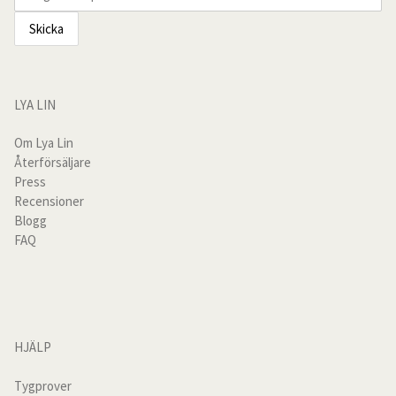
Sofföverdrag linne
Bordslinne
LYA LIN
Linnedukar
Om Lya Lin
Återförsäljare
Linneservetter
Press
Recensioner
Blogg
Bordslöpare
FAQ
Kaffefilter
Metervaror
HJÄLP
Gardiner
Tygprover