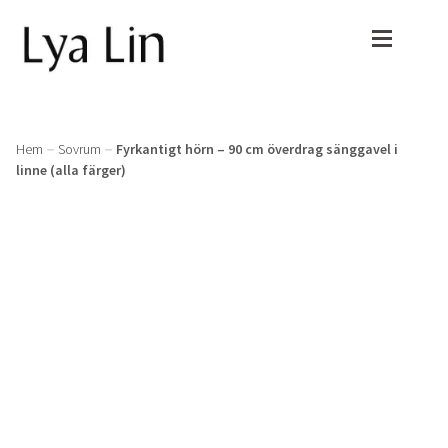
Hoppa
Hoppa
till
till
navigering
innehåll
shop
Shop
Expan
Hem
Sovrum
Fyrkantigt hörn – 90 cm överdrag sänggavel i
linne (alla färger)
Gratis tygprover
Sovrum
Recensioner
Påslakanset
Om oss
Underlakan
Expan
Kundtjänst
Påslakan
Expan
Örngott
Varukorg
30x50cm