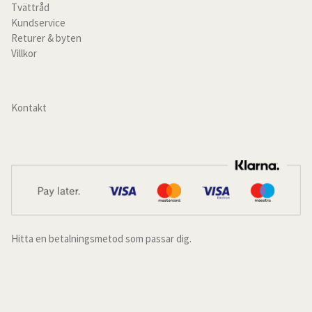
Tvättråd
Tunna Linnegardiner
Kundservice
Returer & byten
Grövre Linnegardiner
Villkor
Hissgardiner
Kontakt
Gardintillbehör
Alla produkter
kundservice
Kundtjänst
Hitta en betalningsmetod som passar dig.
Recensioner
Om oss