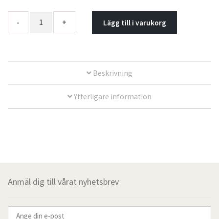
Sänggavelöverdrag
Quantity
Lägg till i varukorg
Måttbeställda överdrag
Överkast
Beskrivning
För de små
Ytterligare information
Kuddfodral
Outlet
Vardagsrum
Anmäl dig till vårat nyhetsbrev
Kuddfodral
Plädar & filtar