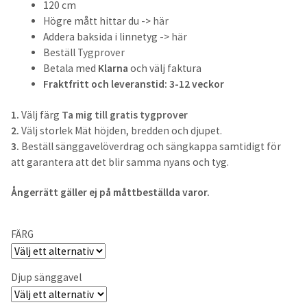
200cm
120 cm
Högre mått hittar du ->
här
Addera baksida i linnetyg ->
här
180cm
Beställ
Tygprover
Betala med
Klarna
och välj faktura
160cm
Fraktfritt och leveranstid: 3-12 veckor
140cm
1.
Välj färg
Ta mig till gratis tygprover
2.
Välj storlek Mät höjden, bredden och djupet.
120cm
3.
Beställ sänggavelöverdrag och sängkappa samtidigt för
att garantera att det blir samma nyans och tyg.
105cm
Ångerrätt gäller ej på måttbeställda varor.
90cm
FÄRG
Ställbar säng
Djup sänggavel
Sänggavelöverdrag