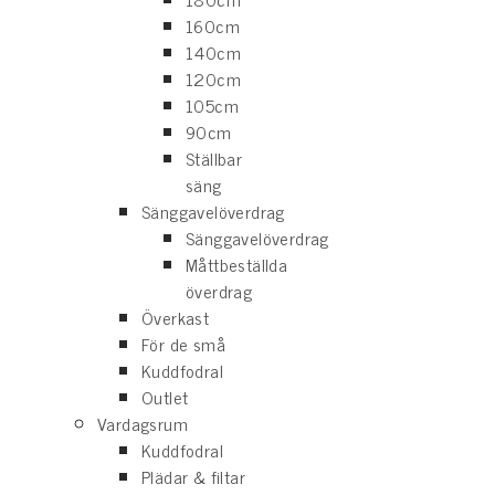
160cm
140cm
120cm
105cm
90cm
Ställbar
säng
Sänggavelöverdrag
Sänggavelöverdrag
Måttbeställda
överdrag
Överkast
För de små
Kuddfodral
Outlet
Vardagsrum
Kuddfodral
Plädar & filtar