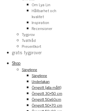
Om Lya Lin
Hållbarhet och
kvalitet
Inspiration
Recensioner
Tygprov
Tvättråd
Presentkort
gratis tygprover
Hoppa
Hoppa
Shop
till
till
Sänglinne
navigering
innehåll
Sänglinne
Underlakan
Örngott (alla mått)
Örngott 30×50 cm
Örngott 50x60cm
Örngott 50×70 cm