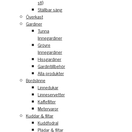
stl)
Ställbar säng
Överkast
Gardiner
Tunna
linnegardiner
Grövre
linnegardiner
Hissgardiner
Gardintillbehör
Alla produkter
Bordslinne
Linnedukar
Linneservetter
Kaffefilter
Metervaror
Kuddar & filtar
Kuddfodral
Plädar & filtar