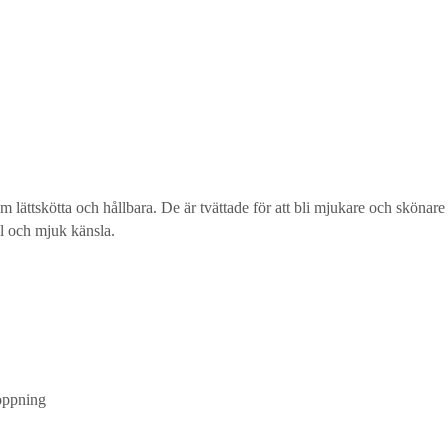
dem lättskötta och hållbara. De är tvättade för att bli mjukare och skö
al och mjuk känsla.
oöppning