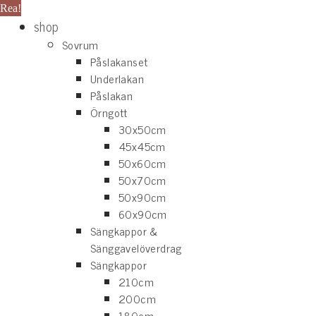
Rea!
shop
Sovrum
Påslakanset
Underlakan
Påslakan
Örngott
30x50cm
45x45cm
50x60cm
50x70cm
50x90cm
60x90cm
Sängkappor &
Sänggavelöverdrag
Sängkappor
210cm
200cm
180cm