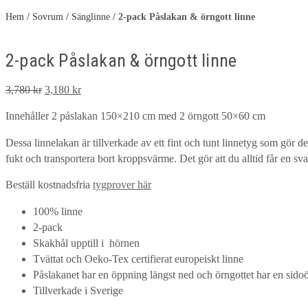
Hem
/
Sovrum
/
Sänglinne
/
2-pack Påslakan & örngott linne
2-pack Påslakan & örngott linne
Det
Det
3,780
kr
3,180
kr
ursprungliga
nuvarande
Innehåller 2 påslakan 150×210 cm med 2 örngott 50×60 cm
priset
priset
var:
är:
Dessa linnelakan är tillverkade av ett fint och tunt linnetyg som gör 
3,780 kr.
3,180 kr.
fukt och transportera bort kroppsvärme. Det gör att du alltid får en sv
Beställ kostnadsfria
tygprover här
100% linne
2-pack
Skakhål upptill i hörnen
Tvättat och Oeko-Tex certifierat europeiskt linne
Påslakanet har en öppning längst ned och örngottet har en sid
Tillverkade i Sverige