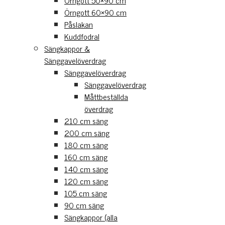
Örngott 50×90 cm
Örngott 60×90 cm
Påslakan
Kuddfodral
Sängkappor &
Sänggavelöverdrag
Sänggavelöverdrag
Sänggavelöverdrag
Måttbeställda
överdrag
210 cm säng
200 cm säng
180 cm säng
160 cm säng
140 cm säng
120 cm säng
105 cm säng
90 cm säng
Sängkappor (alla