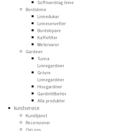
Sofföverdrag linne
Bordslinne
Linnedukar
Linneservetter
Bordslöpare
Kaffefilter
Metervaror
Gardiner
Tunna
Linnegardiner
Grövre
Linnegardiner
Hissgardiner
Gardintillbehör
Alla produkter
kundservice
Kundtjänst
Recensioner
Om oss