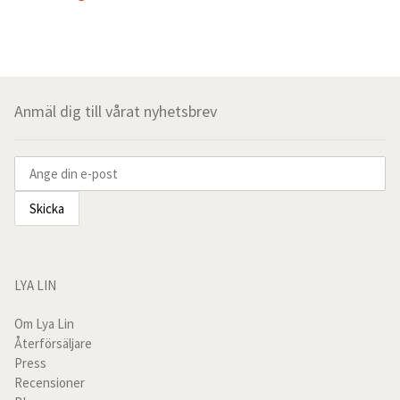
160cm
140cm
Anmäl dig till vårat nyhetsbrev
120cm
105cm
90cm
Ställbar säng
LYA LIN
Sänggavelöverdrag
Om Lya Lin
Återförsäljare
Press
Sänggavelöverdrag
Recensioner