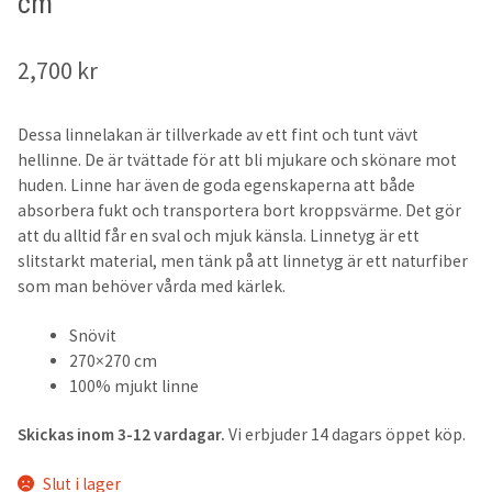
cm
50x60cm
2,700
kr
50x70cm
Dessa linnelakan är tillverkade av ett fint och tunt vävt
50x90cm
hellinne. De är tvättade för att bli mjukare och skönare mot
huden. Linne har även de goda egenskaperna att både
60x90cm
absorbera fukt och transportera bort kroppsvärme. Det gör
att du alltid får en sval och mjuk känsla. Linnetyg är ett
Sängkappor & Sänggavelöverdrag
slitstarkt material, men tänk på att linnetyg är ett naturfiber
som man behöver vårda med kärlek.
Sängkappor
Snövit
270×270 cm
210cm
100% mjukt linne
200cm
Skickas inom 3-12 vardagar.
Vi erbjuder 14 dagars öppet köp.
Slut i lager
180cm