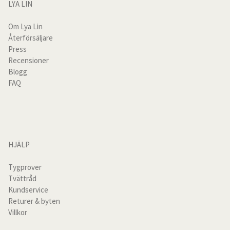
LYA LIN
Måttbeställda överdrag
Om Lya Lin
Överkast
Återförsäljare
Press
Recensioner
För de små
Blogg
FAQ
Kuddfodral
Outlet
Vardagsrum
HJÄLP
Kuddfodral
Tygprover
Tvättråd
Kundservice
Plädar & filtar
Returer & byten
Villkor
Sofföverdrag linne