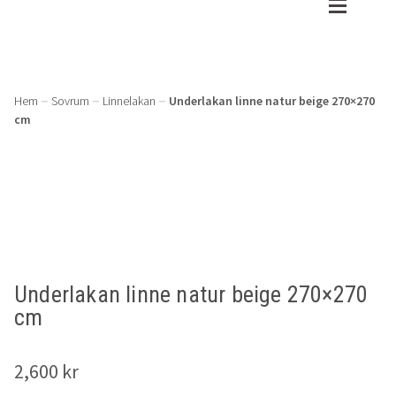
Hoppa
Hoppa
till
till
shop
Shop
navigering
innehåll
Gratis tygprover
Sovrum
Hem
Sovrum
Linnelakan
Underlakan linne natur beige 270×270
cm
Recensioner
Påslakanset
Om oss
Underlakan
Kundtjänst
Påslakan
Örngott
Varukorg
Underlakan linne natur beige 270×270
cm
30x50cm
2,600
kr
45x45cm