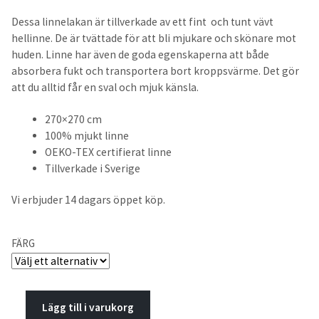
50x60cm
Dessa linnelakan är tillverkade av ett fint och tunt vävt
hellinne. De är tvättade för att bli mjukare och skönare mot
huden. Linne har även de goda egenskaperna att både
50x70cm
absorbera fukt och transportera bort kroppsvärme. Det gör
att du alltid får en sval och mjuk känsla.
50x90cm
270×270 cm
60x90cm
100% mjukt linne
OEKO-TEX certifierat linne
Sängkappor & Sänggavelöverdrag
Tillverkade i Sverige
Vi erbjuder 14 dagars öppet köp.
Sängkappor
210cm
FÄRG
200cm
Lägg till i varukorg
180cm