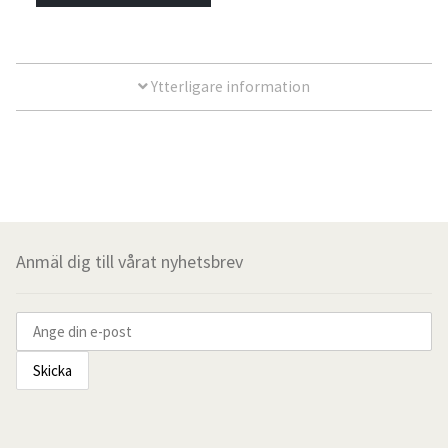
160cm
Ytterligare information
140cm
120cm
105cm
90cm
Anmäl dig till vårat nyhetsbrev
Ställbar säng
Sänggavelöverdrag
Sänggavelöverdrag