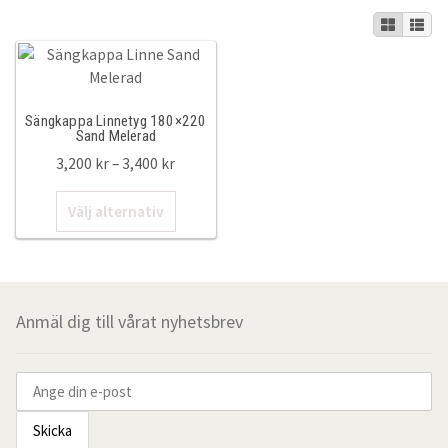
50x60cm
50x70cm
Sängkappa Linnetyg 180×220
50x90cm
Sand Melerad
Prisintervall:
3,200
kr
–
3,400
kr
60x90cm
3,200 kr
Den
till
Välj alternativ
här
3,400 kr
Sängkappor & Sänggavelöverdrag
produkten
har
Sängkappor
flera
varianter.
Anmäl dig till vårat nyhetsbrev
210cm
De
olika
alternativen
200cm
kan
väljas
180cm