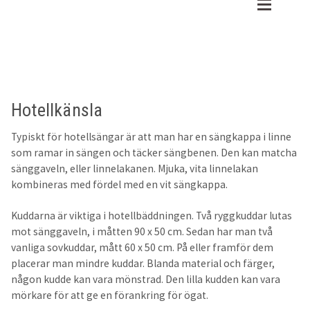
Hoppa
Hoppa
till
till
shop
Shop
Expan
navigering
innehåll
Gratis tygprover
Sovrum
Hotellkänsla
Recensioner
Påslakanset
Typiskt för hotellsängar är att man har en sängkappa i linne
Om oss
Underlakan
Expan
som ramar in sängen och täcker sängbenen. Den kan matcha
sänggaveln, eller linnelakanen. Mjuka, vita linnelakan
Kundtjänst
Påslakan
Expan
kombineras med fördel med en vit sängkappa.
Kuddarna är viktiga i hotellbäddningen. Två ryggkuddar lutas
Örngott
Varukorg
mot sänggaveln, i måtten 90 x 50 cm. Sedan har man två
vanliga sovkuddar, mått 60 x 50 cm. På eller framför dem
30x50cm
placerar man mindre kuddar. Blanda material och färger,
någon kudde kan vara mönstrad. Den lilla kudden kan vara
45x45cm
mörkare för att ge en förankring för ögat.