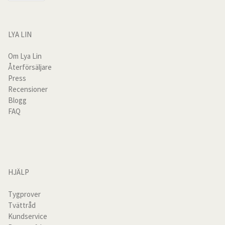
på
produktsidan
160cm
LYA LIN
140cm
Om Lya Lin
Återförsäljare
120cm
Press
Recensioner
Blogg
105cm
FAQ
90cm
Ställbar säng
HJÄLP
Sänggavelöverdrag
Tygprover
Tvättråd
Sänggavelöverdrag
Kundservice