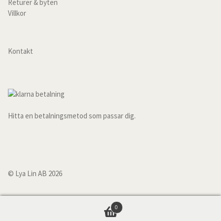
Returer & byten
Måttbeställda överdrag
Villkor
Överkast
Kontakt
För de små
Kuddfodral
Outlet
Hitta en betalningsmetod som passar dig.
Vardagsrum
Kuddfodral
© Lya Lin AB 2026
Plädar & filtar
0
Sofföverdrag linne